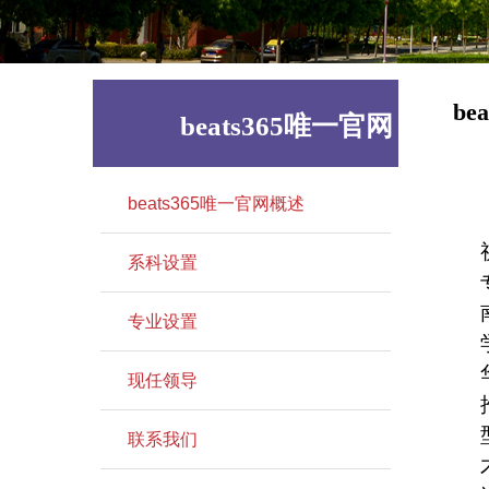
be
beats365唯一官网
beats365唯一官网概述
概述
系科设置
专业设置
现任领导
联系我们