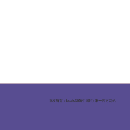
版权所有：beats365(中国区)-唯一官方网站