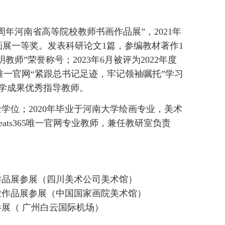
周年河南省高等院校教师书画作品展”，2021年
画展一等奖。发表科研论文1篇，参编教材著作1
明教师”荣誉称号；2023年6月被评为2022年度
s365唯一官网“紧跟总书记足迹，牢记领袖嘱托”学习
学成果优秀指导教师。
士学位；2020年毕业于河南大学绘画专业，美术
beats365唯一官网专业教师，兼任教研室负责
作品展参展（四川美术公司美术馆）
业作品展参展（中国国家画院美术馆）
展参展（ 广州白云国际机场）
）