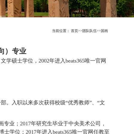
当前位置：
首页
>>
团队队伍
>>
国画
向）专业
硕士学位，2002年进入beats365唯一官网
部。入职以来多次获得校级“优秀教师”、“文
中国画专业；2017年研究生毕业于中央美术公司，
学位；2017年进入beats365唯一官网任教至