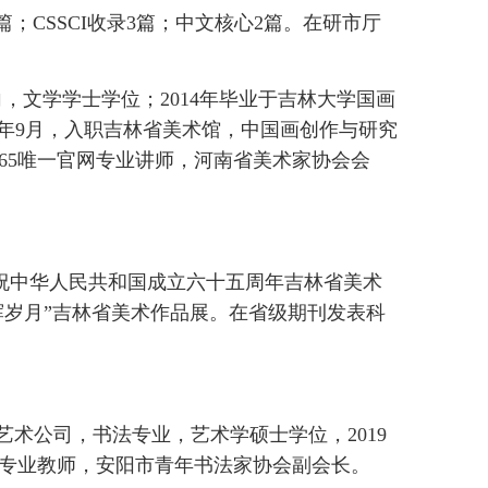
；CSSCI收录3篇；中文核心2篇。在研市厅
向，文学学士学位；2014年毕业于吉林大学国画
4年9月，入职吉林省美术馆，中国画创作与研究
ats365唯一官网专业讲师，河南省美术家协会会
庆祝中华人民共和国成立六十五周年吉林省美术
光辉岁月”吉林省美术作品展。在省级期刊发表科
书法艺术公司，书法专业，艺术学硕士学位，2019
唯一官网专业教师，安阳市青年书法家协会副会长。