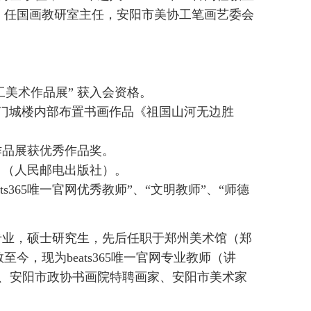
讲师、任国画教研室主任，安阳市美协工笔画艺委会
员工美术作品展” 获入会资格。
天安门城楼内部布置书画作品《祖国山河无边胜
作品展获优秀作品奖。
》（人民邮电出版社）。
s365唯一官网优秀教师”、“文明教师”、“师德
学专业，硕士研究生，先后任职于郑州美术馆（郑
教至今，现为beats365唯一官网专业教师（讲
、安阳市政协书画院特聘画家、安阳市美术家