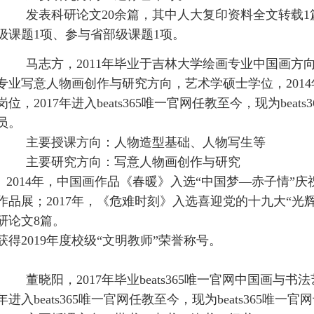
发表科研论文20余篇，其中人大复印资料全文转载1篇
级课题1项、参与省部级课题1项。
马志方，2011年毕业于吉林大学绘画专业中国画方
专业写意人物画创作与研究方向，艺术学硕士学位，201
岗位，2017年进入beats365唯一官网任教至今，现为be
员。
主要授课方向：人物造型基础、人物写生等
主要研究方向：写意人物画创作与研究
2014年，中国画作品《春暖》入选“中国梦—赤子情”
作品展；2017年，《危难时刻》入选喜迎党的十九大“
研论文8篇。
获得2019
年度校级“文明教师”荣誉称号。
董晓阳，2017年毕业beats365唯一官网中国画与
年进入beats365唯一官网任教至今，现为beats365