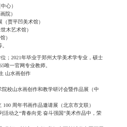
展中心）
书画院）
展（贾平凹美术馆）
禾世木艺术馆）
物馆）
等。
学位；2021年毕业于郑州大学美术学专业，硕士
s365唯一官网专业教师。
生 山水画创作
等艺术院校山水画创作和教学研讨会暨作品展（中
立 100 周年书画作品邀请展（北京市文联）
年系列活动之“青春向党 奋斗强国”美术作品中，荣