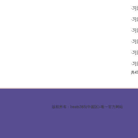
习
·
习
·
习
·
习
·
习
·
习
·
共45
版权所有：beats365(中国区)-唯一官方网站