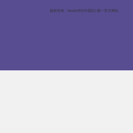
版权所有：beats365(中国区)-唯一官方网站