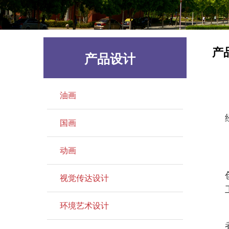
产
产品设计
油画
国画
动画
视觉传达设计
环境艺术设计