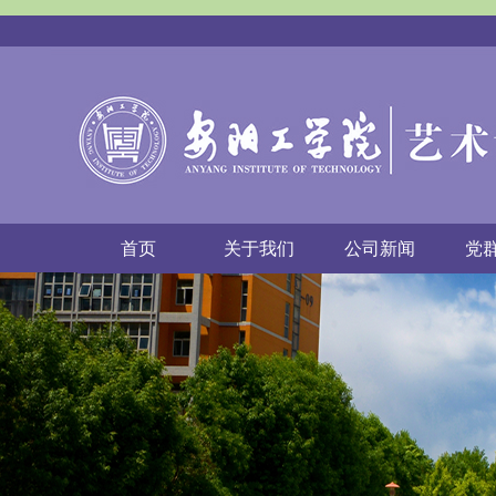
首页
关于我们
公司新闻
党