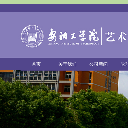
首页
关于我们
公司新闻
党