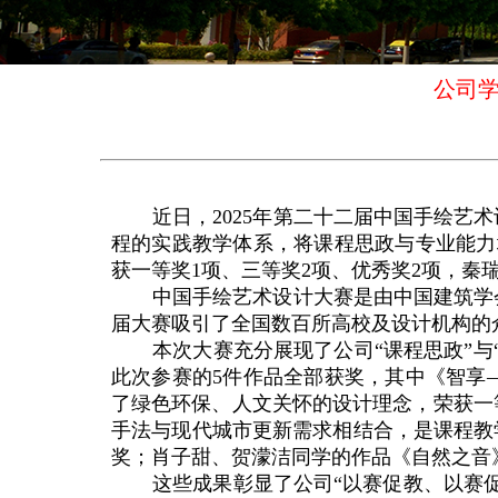
公司学
近日，2025年第二十二届中国手绘
程的实践教学体系，将课程思政与专业能力
获一等奖1项、三等奖2项、优秀奖2项，秦
中国手绘艺术设计大赛是由中国建筑学
届大赛吸引了全国数百所高校及设计机构的
本次大赛充分展现了公司“课程思政”
此次参赛的5件作品全部获奖，其中《智享
了绿色环保、人文关怀的设计理念，荣获一
手法与现代城市更新需求相结合，是课程教
奖；肖子甜、贺濛洁同学的作品《自然之音
这些成果彰显了公司“以赛促教、以赛